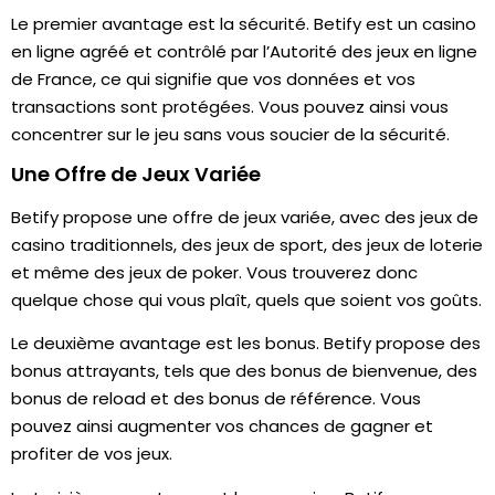
Le premier avantage est la sécurité. Betify est un casino
en ligne agréé et contrôlé par l’Autorité des jeux en ligne
de France, ce qui signifie que vos données et vos
transactions sont protégées. Vous pouvez ainsi vous
concentrer sur le jeu sans vous soucier de la sécurité.
Une Offre de Jeux Variée
Betify propose une offre de jeux variée, avec des jeux de
casino traditionnels, des jeux de sport, des jeux de loterie
et même des jeux de poker. Vous trouverez donc
quelque chose qui vous plaît, quels que soient vos goûts.
Le deuxième avantage est les bonus. Betify propose des
bonus attrayants, tels que des bonus de bienvenue, des
bonus de reload et des bonus de référence. Vous
pouvez ainsi augmenter vos chances de gagner et
profiter de vos jeux.