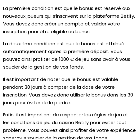
La première condition est que le bonus est réservé aux
nouveaux joueurs qui s’inscrivent sur la plateforme Betify.
Vous devez donc créer un compte et valider votre
inscription pour être éligible au bonus.
La deuxième condition est que le bonus est attribué
automatiquement après la première déposit. Vous
pouvez ainsi profiter de 1000 € de jeu sans avoir à vous
soucier de la gestion de vos fonds.
Il est important de noter que le bonus est valable
pendant 30 jours à compter de la date de votre
inscription. Vous devez donc utiliser le bonus dans les 30
jours pour éviter de le perdre.
Enfin, il est important de respecter les règles de jeu et
les conditions de jeu du casino Betify pour éviter tout
problème. Vous pouvez ainsi profiter de votre expérience
sans vous soucier de la gestion de vos fonds.