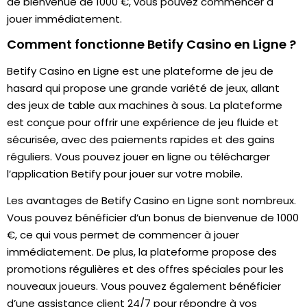
de bienvenue de 1000 €, vous pouvez commencer à
jouer immédiatement.
Comment fonctionne Betify Casino en Ligne ?
Betify Casino en Ligne est une plateforme de jeu de
hasard qui propose une grande variété de jeux, allant
des jeux de table aux machines à sous. La plateforme
est conçue pour offrir une expérience de jeu fluide et
sécurisée, avec des paiements rapides et des gains
réguliers. Vous pouvez jouer en ligne ou télécharger
l’application Betify pour jouer sur votre mobile.
Les avantages de Betify Casino en Ligne sont nombreux.
Vous pouvez bénéficier d’un bonus de bienvenue de 1000
€, ce qui vous permet de commencer à jouer
immédiatement. De plus, la plateforme propose des
promotions régulières et des offres spéciales pour les
nouveaux joueurs. Vous pouvez également bénéficier
d’une assistance client 24/7 pour répondre à vos