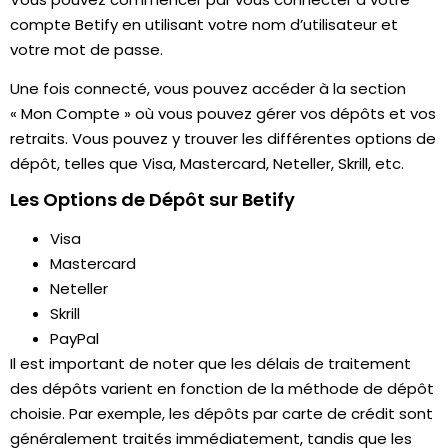
compte Betify en utilisant votre nom d’utilisateur et
votre mot de passe.
Une fois connecté, vous pouvez accéder à la section
« Mon Compte » où vous pouvez gérer vos dépôts et vos
retraits. Vous pouvez y trouver les différentes options de
dépôt, telles que Visa, Mastercard, Neteller, Skrill, etc.
Les Options de Dépôt sur Betify
Visa
Mastercard
Neteller
Skrill
PayPal
Il est important de noter que les délais de traitement
des dépôts varient en fonction de la méthode de dépôt
choisie. Par exemple, les dépôts par carte de crédit sont
généralement traités immédiatement, tandis que les