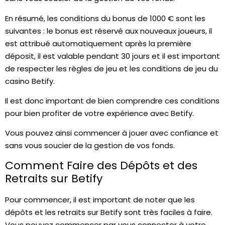
En résumé, les conditions du bonus de 1000 € sont les
suivantes : le bonus est réservé aux nouveaux joueurs, il
est attribué automatiquement après la première
déposit, il est valable pendant 30 jours et il est important
de respecter les règles de jeu et les conditions de jeu du
casino Betify.
Il est donc important de bien comprendre ces conditions
pour bien profiter de votre expérience avec Betify.
Vous pouvez ainsi commencer à jouer avec confiance et
sans vous soucier de la gestion de vos fonds.
Comment Faire des Dépôts et des
Retraits sur Betify
Pour commencer, il est important de noter que les
dépôts et les retraits sur Betify sont très faciles à faire.
Vous pouvez commencer par vous connecter à votre