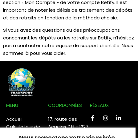
section « Mon Compte » de votre compte Betify. Il est
important de noter les délais de traitement des dépôts
et des retraits en fonction de la méthode choisie.
Si vous avez des questions ou des préoccupations
concernant les dépôts ou les retraits sur Betify, n’hésitez
pas à contacter notre équipe de support clientèle. Nous
sommes là pour vous aider.
MENU
COORDONNÉES
RÉSEAUX
Accueil
17, route des
Calculateur de
Acacias CH - 1227
volume
Acacias
Nous respectons votre vie privée.