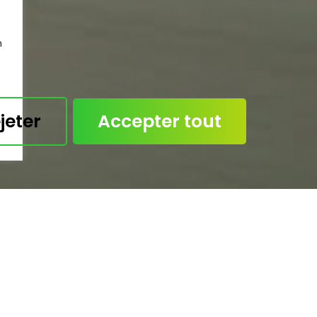
n
jeter
Accepter tout
Formulaire de
contact
r répondre à toutes vos questions et vous accompagner da