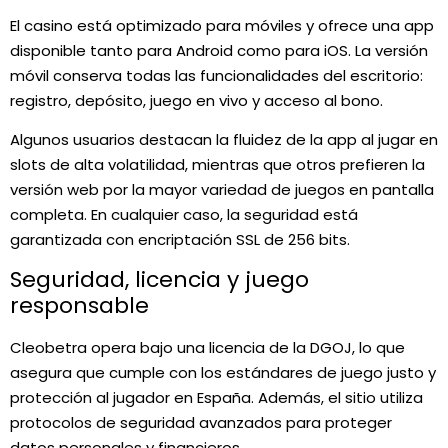
El casino está optimizado para móviles y ofrece una app
disponible tanto para Android como para iOS. La versión
móvil conserva todas las funcionalidades del escritorio:
registro, depósito, juego en vivo y acceso al bono.
Algunos usuarios destacan la fluidez de la app al jugar en
slots de alta volatilidad, mientras que otros prefieren la
versión web por la mayor variedad de juegos en pantalla
completa. En cualquier caso, la seguridad está
garantizada con encriptación SSL de 256 bits.
Seguridad, licencia y juego
responsable
Cleobetra opera bajo una licencia de la DGOJ, lo que
asegura que cumple con los estándares de juego justo y
protección al jugador en España. Además, el sitio utiliza
protocolos de seguridad avanzados para proteger
datos personales y financieros.