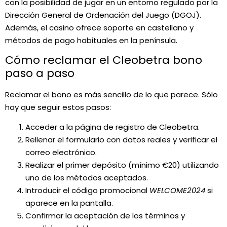
con la posibilidad de jugar en un entorno regulado por la
Dirección General de Ordenación del Juego (DGOJ).
Además, el casino ofrece soporte en castellano y
métodos de pago habituales en la península.
Cómo reclamar el Cleobetra bono
paso a paso
Reclamar el bono es más sencillo de lo que parece. Sólo
hay que seguir estos pasos:
Acceder a la página de registro de Cleobetra.
Rellenar el formulario con datos reales y verificar el
correo electrónico.
Realizar el primer depósito (mínimo €20) utilizando
uno de los métodos aceptados.
Introducir el código promocional
WELCOME2024
si
aparece en la pantalla.
Confirmar la aceptación de los términos y