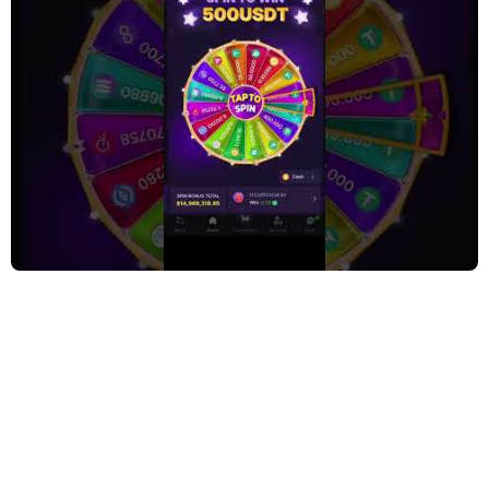
Todo lo que
necesitas