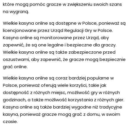
które mogą pomóc gracze w zwiększeniu swoich szans
na wygraną.
Wielkie kasyna online są dostępne w Polsce, ponieważ są
licencjonowane przez Urząd Regulacji Gry w Polsce.
Kasyna online są monitorowane przez Urząd, aby
zapewnić, że są one legalne i bezpieczne dla graczy.
Wielkie kasyna online są także zabezpieczone przed
oszustwami, aby zapewnić, że gracze mogą bezpiecznie
grać online.
Wielkie kasyna online są coraz bardziej popularne w
Polsce, ponieważ oferują wiele korzyści, takie jak
dostępność z różnych miejsc, możliwość gry w różnych
godzinach, a także możliwość korzystania z różnych gier.
Kasyna online są także bardziej wygodne niż tradycyjne
kasyna, ponieważ gracze mogą grać z domu, w swoim
czasie.