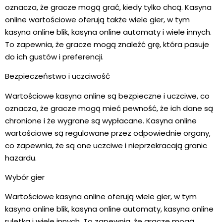
oznacza, że gracze mogą grać, kiedy tylko chcą. Kasyna
online wartościowe oferują także wiele gier, w tym
kasyna online blik, kasyna online automaty i wiele innych.
To zapewnia, że gracze mogą znaleźć grę, która pasuje
do ich gustów i preferencji.
Bezpieczeństwo i uczciwość
Wartościowe kasyna online są bezpieczne i uczciwe, co
oznacza, że gracze mogą mieć pewność, że ich dane są
chronione i że wygrane są wypłacane. Kasyna online
wartościowe są regulowane przez odpowiednie organy,
co zapewnia, że są one uczciwe i nieprzekracają granic
hazardu.
Wybór gier
Wartościowe kasyna online oferują wiele gier, w tym
kasyna online blik, kasyna online automaty, kasyna online
ruletka i wiele innych. To zapewnia, że gracze mogą