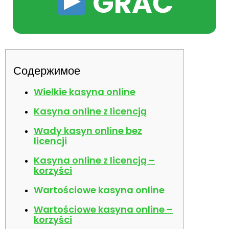
GRAĆ
Содержимое
Wielkie kasyna online
Kasyna online z licencją
Wady kasyn online bez
licencji
Kasyna online z licencją –
korzyści
Wartościowe kasyna online
Wartościowe kasyna online –
korzyści