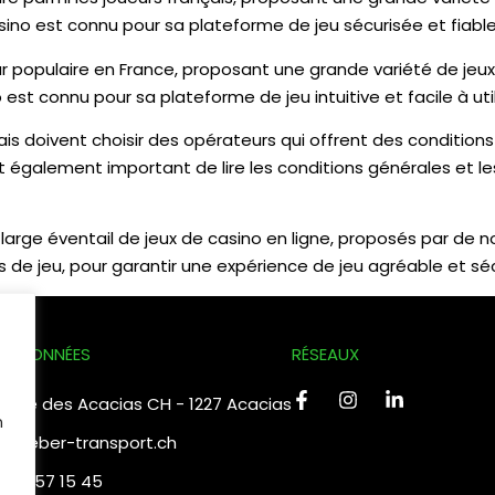
asino est connu pour sa plateforme de jeu sécurisée et fiable
ur populaire en France, proposant une grande variété de jeux
 est connu pour sa plateforme de jeu intuitive et facile à util
ais doivent choisir des opérateurs qui offrent des conditions 
 est également important de lire les conditions générales e
 large éventail de jeux de casino en ligne, proposés par de n
ns de jeu, pour garantir une expérience de jeu agréable et sé
ORDONNÉES
RÉSEAUX
 route des Acacias CH - 1227 Acacias
n
o@kleber-transport.ch
 22 557 15 45