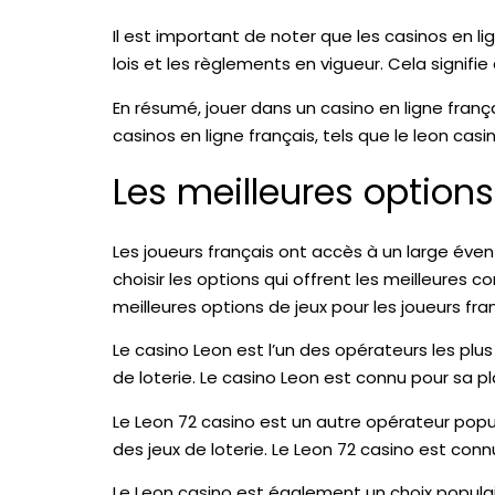
Il est important de noter que les casinos en li
lois et les règlements en vigueur. Cela signif
En résumé, jouer dans un casino en ligne fran
casinos en ligne français, tels que le leon cas
Les meilleures options
Les joueurs français ont accès à un large éve
choisir les options qui offrent les meilleures 
meilleures options de jeux pour les joueurs fran
Le casino Leon est l’un des opérateurs les plus
de loterie. Le casino Leon est connu pour sa p
Le Leon 72 casino est un autre opérateur popul
des jeux de loterie. Le Leon 72 casino est connu
Le Leon casino est également un choix populair