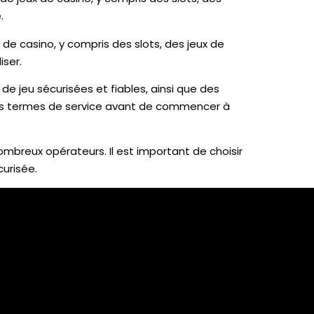
.
 de casino, y compris des slots, des jeux de
iser.
de jeu sécurisées et fiables, ainsi que des
t les termes de service avant de commencer à
ombreux opérateurs. Il est important de choisir
curisée.