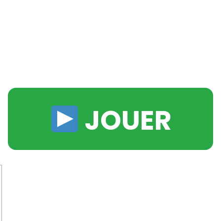
 en ligne en F
Accueil
Services
À propos
Calculateur 
 de jeux conne
JOUER