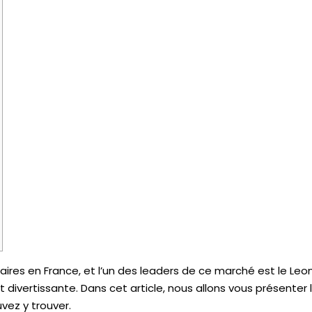
laires en France, et l’un des leaders de ce marché est le Leo
et divertissante. Dans cet article, nous allons vous présent
uvez y trouver.