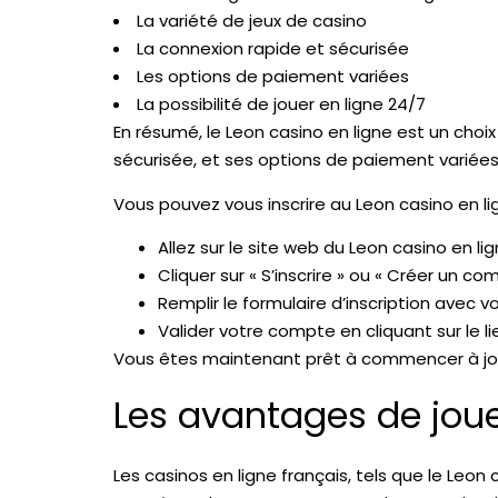
La variété de jeux de casino
La connexion rapide et sécurisée
Les options de paiement variées
La possibilité de jouer en ligne 24/7
En résumé, le Leon casino en ligne est un choi
sécurisée, et ses options de paiement variées,
Vous pouvez vous inscrire au Leon casino en l
Allez sur le site web du Leon casino en li
Cliquer sur « S’inscrire » ou « Créer un co
Remplir le formulaire d’inscription avec 
Valider votre compte en cliquant sur le l
Vous êtes maintenant prêt à commencer à joue
Les avantages de joue
Les casinos en ligne français, tels que le Leon