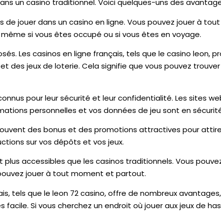
ns un casino traditionnel. Voici quelques-uns des avantages 
ages de jouer dans un casino en ligne. Vous pouvez jouer à to
er même si vous êtes occupé ou si vous êtes en voyage.
sés. Les casinos en ligne français, tels que le casino leon, 
et des jeux de loterie. Cela signifie que vous pouvez trouve
connus pour leur sécurité et leur confidentialité. Les sites
ormations personnelles et vos données de jeu sont en sécurité
t souvent des bonus et des promotions attractives pour attir
tions sur vos dépôts et vos jeux.
nt plus accessibles que les casinos traditionnels. Vous pouv
s pouvez jouer à tout moment et partout.
is, tels que le leon 72 casino, offre de nombreux avantages, n
s facile. Si vous cherchez un endroit où jouer aux jeux de has