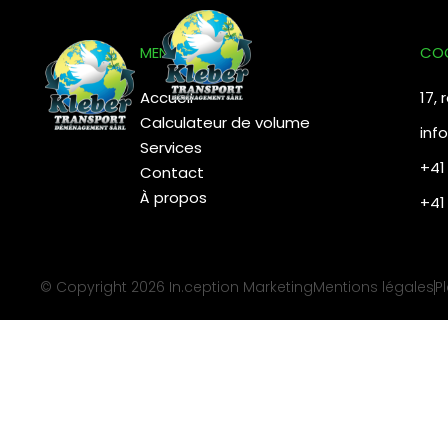
contenu
principal
MENU
CO
Accueil
17,
Calculateur de volume
inf
Services
+41
Contact
À propos
+41
© Copyright 2026
In.ception Marketing
Mentions légales
P