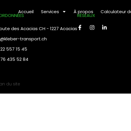
Accueil
Services
À propos
Calculateur 
ORDONNÉES
RÉSEAUX
 route des Acacias CH - 1227 Acacias
o@kleber-transport.ch
 22 557 15 45
 76 435 52 84
lan du site