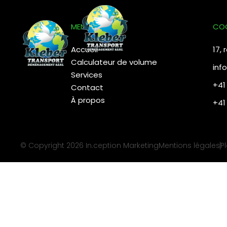
contenu
principal
MENU
CO
Accueil
17,
Calculateur de volume
inf
Services
+41
Contact
À propos
+41
© Copyright 2026
In.ception Marketing
Mentions légales
P