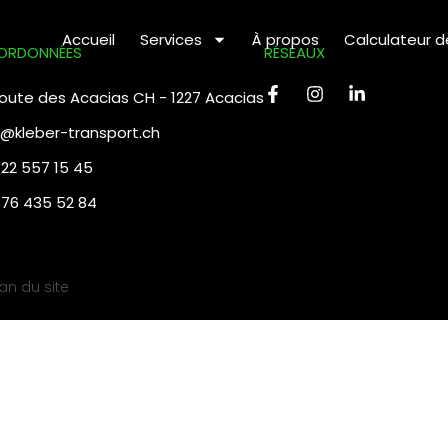
Accueil
Services
À propos
Calculateur 
ORDONNÉES
RÉSEAUX
 route des Acacias CH - 1227 Acacias
o@kleber-transport.ch
 22 557 15 45
 76 435 52 84
lan du site