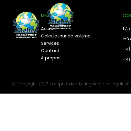
contenu
principal
MENU
CO
Accueil
17,
Calculateur de volume
inf
Services
+41
Contact
À propos
+41
© Copyright 2026
In.ception Marketing
Mentions légales
P