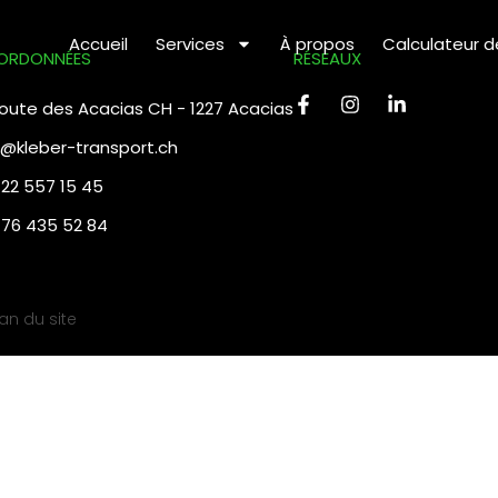
Accueil
Services
À propos
Calculateur 
ORDONNÉES
RÉSEAUX
 route des Acacias CH - 1227 Acacias
o@kleber-transport.ch
 22 557 15 45
 76 435 52 84
lan du site