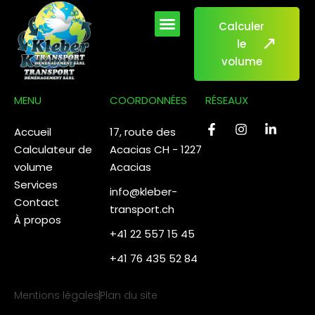
contenu
principal
Calculer
le
volume
MENU
COORDONNÉES
RÉSEAUX
Accueil
17, route des
Calculateur de
Acacias CH - 1227
volume
Acacias
Services
info@kleber-
Contact
transport.ch
À propos
+41 22 557 15 45
+41 76 435 52 84
Mentions légales
Plan du site