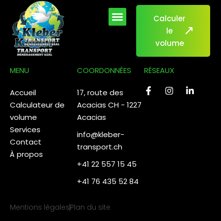
contenu
principal
Calculer
le
volume
MENU
COORDONNÉES
RÉSEAUX
Accueil
17, route des
Calculateur de
Acacias CH - 1227
volume
Acacias
Services
info@kleber-
Contact
transport.ch
À propos
+41 22 557 15 45
+41 76 435 52 84
Mentions légales
Plan du site