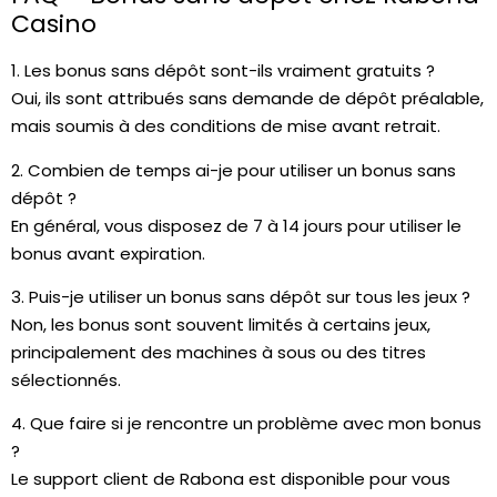
Casino
1. Les bonus sans dépôt sont-ils vraiment gratuits ?
Oui, ils sont attribués sans demande de dépôt préalable,
mais soumis à des conditions de mise avant retrait.
2. Combien de temps ai-je pour utiliser un bonus sans
dépôt ?
En général, vous disposez de 7 à 14 jours pour utiliser le
bonus avant expiration.
3. Puis-je utiliser un bonus sans dépôt sur tous les jeux ?
Non, les bonus sont souvent limités à certains jeux,
principalement des machines à sous ou des titres
sélectionnés.
4. Que faire si je rencontre un problème avec mon bonus
?
Le support client de Rabona est disponible pour vous