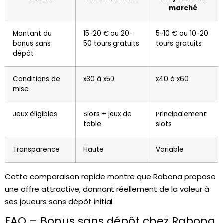
marché
Montant du
15-20 € ou 20-
5-10 € ou 10-20
bonus sans
50 tours gratuits
tours gratuits
dépôt
Conditions de
x30 à x50
x40 à x60
mise
Jeux éligibles
Slots + jeux de
Principalement
table
slots
Transparence
Haute
Variable
Cette comparaison rapide montre que Rabona propose
une offre attractive, donnant réellement de la valeur à
ses joueurs sans dépôt initial.
FAQ – Bonus sans dépôt chez Rabona