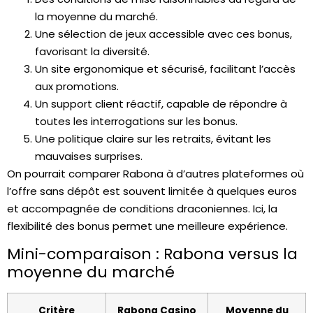
la moyenne du marché.
Une sélection de jeux accessible avec ces bonus,
favorisant la diversité.
Un site ergonomique et sécurisé, facilitant l’accès
aux promotions.
Un support client réactif, capable de répondre à
toutes les interrogations sur les bonus.
Une politique claire sur les retraits, évitant les
mauvaises surprises.
On pourrait comparer Rabona à d’autres plateformes où
l’offre sans dépôt est souvent limitée à quelques euros
et accompagnée de conditions draconiennes. Ici, la
flexibilité des bonus permet une meilleure expérience.
Mini-comparaison : Rabona versus la
moyenne du marché
Critère
Rabona Casino
Moyenne du