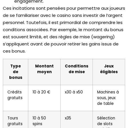
engagement.
Ces incitations sont pensées pour permettre aux joueurs
de se familiariser avec le casino sans investir de l’argent
personnel. Toutefois, il est primordial de comprendre les
conditions associées. Par exemple, le montant du bonus
est souvent limité, et des règles de mise (wagering)
s’appliquent avant de pouvoir retirer les gains issus de
ces bonus.
Type
Montant
Conditions
Jeux
de
moyen
de mise
éligibles
bonus
Crédits
10 à 20 €
x30 à x50
Machines à
gratuits
sous, jeux
de table
Tours
10 à 50
x35
Sélection
gratuits
spins
de slots