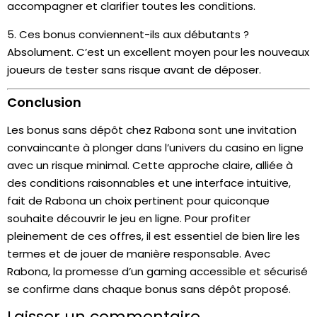
accompagner et clarifier toutes les conditions.
5. Ces bonus conviennent-ils aux débutants ?
Absolument. C’est un excellent moyen pour les nouveaux
joueurs de tester sans risque avant de déposer.
Conclusion
Les bonus sans dépôt chez Rabona sont une invitation
convaincante à plonger dans l’univers du casino en ligne
avec un risque minimal. Cette approche claire, alliée à
des conditions raisonnables et une interface intuitive,
fait de Rabona un choix pertinent pour quiconque
souhaite découvrir le jeu en ligne. Pour profiter
pleinement de ces offres, il est essentiel de bien lire les
termes et de jouer de manière responsable. Avec
Rabona, la promesse d’un gaming accessible et sécurisé
se confirme dans chaque bonus sans dépôt proposé.
Laisser un commentaire