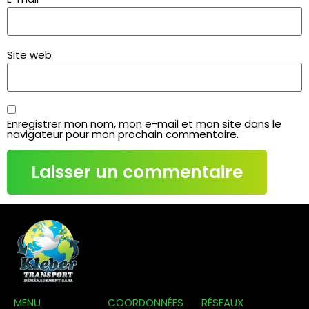
Site web
Enregistrer mon nom, mon e-mail et mon site dans le
navigateur pour mon prochain commentaire.
Alternative:
MENU
COORDONNÉES
RÉSEAUX