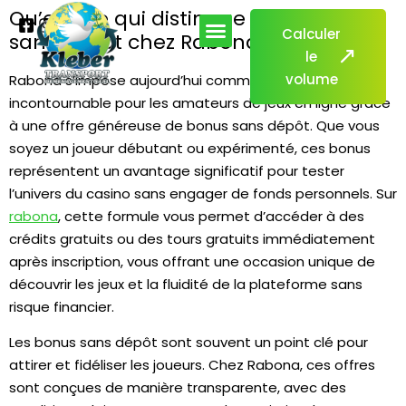
contenu
Qu’est-ce qui distingue les bonus
principal
Calculer
sans dépôt chez Rabona ?
le
volume
Rabona s’impose aujourd’hui comme une plateforme
incontournable pour les amateurs de jeux en ligne grâce
à une offre généreuse de bonus sans dépôt. Que vous
soyez un joueur débutant ou expérimenté, ces bonus
représentent un avantage significatif pour tester
l’univers du casino sans engager de fonds personnels. Sur
rabona
, cette formule vous permet d’accéder à des
crédits gratuits ou des tours gratuits immédiatement
après inscription, vous offrant une occasion unique de
découvrir les jeux et la fluidité de la plateforme sans
risque financier.
Les bonus sans dépôt sont souvent un point clé pour
attirer et fidéliser les joueurs. Chez Rabona, ces offres
sont conçues de manière transparente, avec des