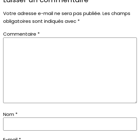
Votre adresse e-mail ne sera pas publiée.
Les champs
obligatoires sont indiqués avec
*
Commentaire
*
Nom
*
E-mail
*