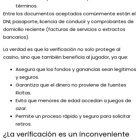
términos.
Entre los documentos aceptados comúnmente están el
DNI, pasaporte, licencia de conducir y comprobantes de
domicilio reciente (facturas de servicios o extractos
bancarios).
La verdad es que la verificación no solo protege al
casino, sino que también beneficia al jugador, ya que:
Asegura que los fondos y ganancias sean legítimos
y seguros.
Garantiza que el dinero no proviene de fuentes
ilícitas.
Evita que menores de edad accedan a juegos de
azar.
Permite un proceso rápido y seguro para solicitar
retiros.
¿La verificación es un inconveniente