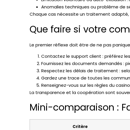
Anomalies techniques ou problème de séc
Chaque cas nécessite un traitement adapté, m
Que faire si votre comp
Le premier réflexe doit être de ne pas paniqu
Contactez le support client : préférez les
Fournissez les documents demandés : pièc
Respectez les délais de traitement : selo
Gardez une trace de toutes les communicati
Renseignez-vous sur les règles du casino 
La transparence et la coopération sont souve
Mini-comparaison : F
Critère