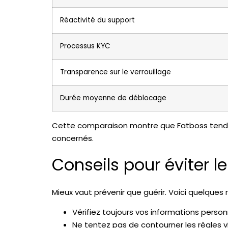
Réactivité du support
Processus KYC
Transparence sur le verrouillage
Durée moyenne de déblocage
Cette comparaison montre que Fatboss tend à ê
concernés.
Conseils pour éviter l
Mieux vaut prévenir que guérir. Voici quelques
Vérifiez toujours vos informations personn
Ne tentez pas de contourner les règles 