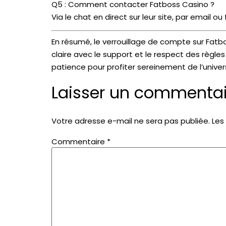
Q5 : Comment contacter Fatboss Casino ?
Via le chat en direct sur leur site, par email 
En résumé, le verrouillage de compte sur Fa
claire avec le support et le respect des règle
patience pour profiter sereinement de l’univer
Laisser un commentai
Votre adresse e-mail ne sera pas publiée.
Les
Commentaire
*