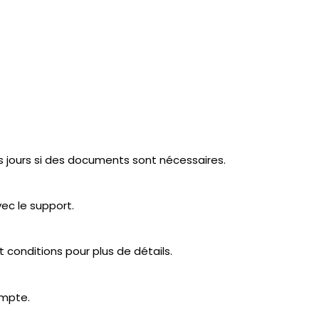
urs jours si des documents sont nécessaires.
vec le support.
 conditions pour plus de détails.
ompte.