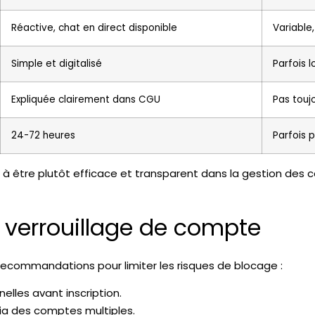
Réactive, chat en direct disponible
Variable
Simple et digitalisé
Parfois 
Expliquée clairement dans CGU
Pas touj
24-72 heures
Parfois 
tre plutôt efficace et transparent dans la gestion des com
e verrouillage de compte
 recommandations pour limiter les risques de blocage :
elles avant inscription.
via des comptes multiples.