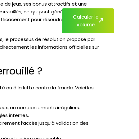
 de jeux, ses bonus attractifs et une
errouillés, ce qui peut générer stress et
de volume
Contact
Calculer le
 efficacement pour résoudre la situation dans
volume
es, le processus de résolution proposé par
directement les informations officielles sur
rouillé ?
é ou à la lutte contre la fraude. Voici les
eux, ou comportements irréguliers.
les internes.
irement l’accès jusqu’à validation des
érer leur jeu responsable.