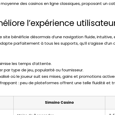
 moyenne des casinos en ligne classiques, proposant un ca
ore l’expérience utilisateur
ite bénéficie désormais d’une navigation fluide, intuitive, 
’adapte parfaitement à tous les supports, qu’il s’agisse d’un
imise les temps d’attente.
 par type de jeu, popularité ou fournisseur.
lisé où le joueur suit ses mises, gains et promotions active
rappant : peu de plateformes offrent une telle fluidité et
Simsino Casino