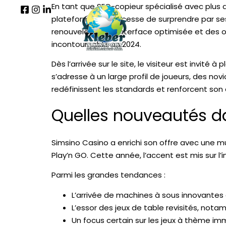
contenu
En tant que SEO-copieur spécialisé avec plus 
principal
plateforme qui ne cesse de surprendre par se
renouvelées, une interface optimisée et des 
incontournable en 2024.
Dès l’arrivée sur le site, le visiteur est invit
s’adresse à un large profil de joueurs, des n
redéfinissent les standards et renforcent son 
Quelles nouveautés da
Simsino Casino a enrichi son offre avec une 
Play’n GO. Cette année, l’accent est mis sur l’
Parmi les grandes tendances :
L’arrivée de machines à sous innovantes
L’essor des jeux de table revisités, nota
Un focus certain sur les jeux à thème imm