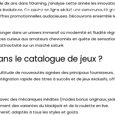
de dix ans dans l’iGaming, j’analyse cette année les innova
s évolutions. Ce casino en ligne séduit une communauté gr
Accueil
Services
À propos
Calculateur 
offres promotionnelles audacieuses. Découvrons ensemble l
é à plonger dans un univers immersif où modernité et fluidité r
ovices curieux aux amateurs chevronnés en quête de sensatio
attractivité sur un marché saturé.
ns le catalogue de jeux ?
multitude de nouveautés signées des principaux fournisseur
intégration rapide des titres à succès et de jeux exclusifs, o
 avec des mécaniques inédites (modes bonus originaux, jack
mment des variantes du blackjack et de la roulette en live.
ersif, adaptés à tous les styles et goûts.