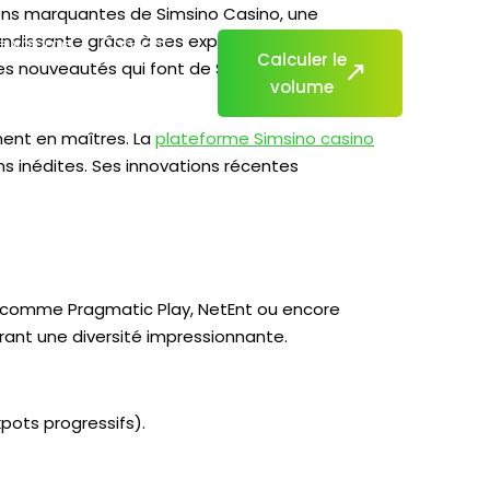
tions marquantes de Simsino Casino, une
andissante grâce à ses expériences ludiques
de volume
Contact
Calculer le
es nouveautés qui font de Simsino un acteur
volume
ègnent en maîtres. La
plateforme Simsino casino
ns inédites. Ses innovations récentes
s, comme Pragmatic Play, NetEnt ou encore
ffrant une diversité impressionnante.
pots progressifs).