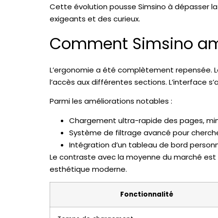
Cette évolution pousse Simsino à dépasser la
exigeants et des curieux.
Comment Simsino améli
L’ergonomie a été complètement repensée. Le s
l’accès aux différentes sections. L’interface s
Parmi les améliorations notables :
Chargement ultra-rapide des pages, min
Système de filtrage avancé pour chercher
Intégration d’un tableau de bord personna
Le contraste avec la moyenne du marché est f
esthétique moderne.
Fonctionnalité