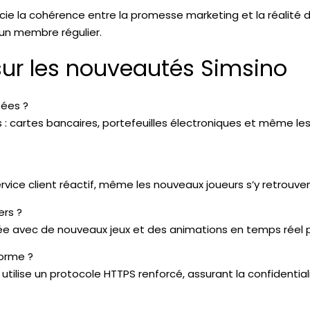
écie la cohérence entre la promesse marketing et la réalité 
 un membre régulier.
sur les nouveautés Simsino
sées ?
: cartes bancaires, portefeuilles électroniques et même le
rvice client réactif, même les nouveaux joueurs s’y retrouve
ers ?
fée avec de nouveaux jeux et des animations en temps réel 
forme ?
 utilise un protocole HTTPS renforcé, assurant la confidential