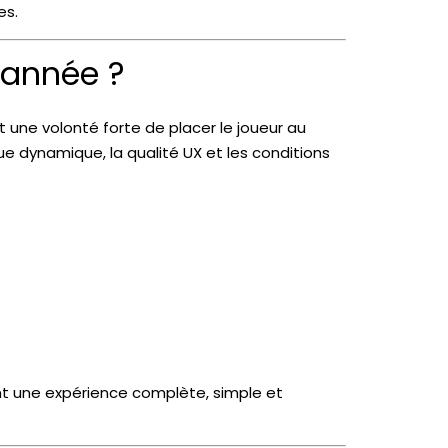
es.
 année ?
t une volonté forte de placer le joueur au
ue dynamique, la qualité UX et les conditions
ent une expérience complète, simple et