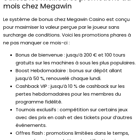
mois chez Megawin
Le système de bonus chez Megawin Casino est conçu
pour maximiser la valeur perçue par le joueur sans
surcharge de conditions. Voici les promotions phares à
ne pas manquer ce mois-ci :
Bonus de bienvenue : jusqu’à 200 € et 100 tours
gratuits sur les machines à sous les plus populaires.
Boost Hebdomadaire : bonus sur dépôt allant
jusqu’à 50 %, renouvelé chaque lundi.
Cashback VIP : jusqu’à 10 % de cashback sur les
pertes hebdomadaires pour les membres du
programme fidélité.
Tournois exclusifs : compétition sur certains jeux
avec des prix en cash et des tickets pour d’autres
événements.
Offres flash : promotions limitées dans le temps,