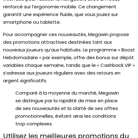
renforcé sur l’ergonomie mobile. Ce changement
garantit une expérience fluide, que vous jouiez sur
smartphone ou tablette.
Pour accompagner ces nouveautés, Megawin propose
des promotions attractives destinées tant aux
nouveaux joueurs qu’aux habitués. Le programme « Boost
Hebdomadaire » par exemple, offre des bonus sur dépôt
variables chaque semaine, tandis que le « Cashback VIP »
s’adresse aux joueurs réguliers avec des retours en
argent significatifs.
Comparé à la moyenne du marché, Megawin
se distingue par la rapidité de mise en place
de ses nouveautés et la clarté de ses offres
promotionnelles, évitant ainsi les conditions
trop complexes.
Utilisez les meilleures promotions du