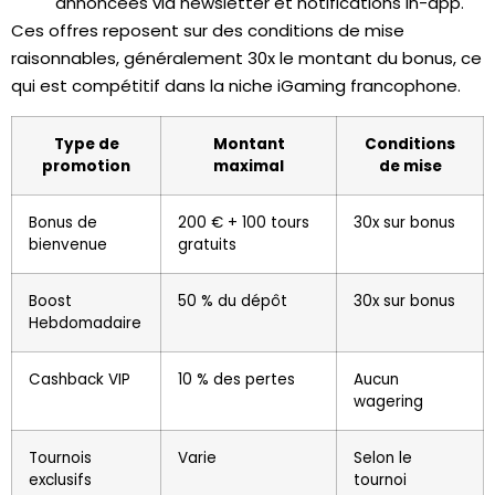
annoncées via newsletter et notifications in-app.
Ces offres reposent sur des conditions de mise
raisonnables, généralement 30x le montant du bonus, ce
qui est compétitif dans la niche iGaming francophone.
Type de
Montant
Conditions
promotion
maximal
de mise
Bonus de
200 € + 100 tours
30x sur bonus
bienvenue
gratuits
Boost
50 % du dépôt
30x sur bonus
Hebdomadaire
Cashback VIP
10 % des pertes
Aucun
wagering
Tournois
Varie
Selon le
exclusifs
tournoi