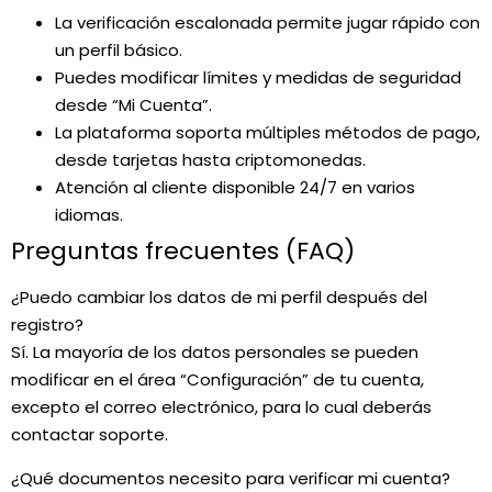
La verificación escalonada permite jugar rápido con
un perfil básico.
Puedes modificar límites y medidas de seguridad
desde “Mi Cuenta”.
La plataforma soporta múltiples métodos de pago,
desde tarjetas hasta criptomonedas.
Atención al cliente disponible 24/7 en varios
idiomas.
Preguntas frecuentes (FAQ)
¿Puedo cambiar los datos de mi perfil después del
registro?
Sí. La mayoría de los datos personales se pueden
modificar en el área “Configuración” de tu cuenta,
excepto el correo electrónico, para lo cual deberás
contactar soporte.
¿Qué documentos necesito para verificar mi cuenta?