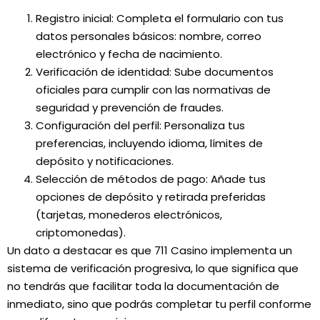
Registro inicial: Completa el formulario con tus
datos personales básicos: nombre, correo
electrónico y fecha de nacimiento.
Verificación de identidad: Sube documentos
oficiales para cumplir con las normativas de
seguridad y prevención de fraudes.
Configuración del perfil: Personaliza tus
preferencias, incluyendo idioma, límites de
depósito y notificaciones.
Selección de métodos de pago: Añade tus
opciones de depósito y retirada preferidas
(tarjetas, monederos electrónicos,
criptomonedas).
Un dato a destacar es que 711 Casino implementa un
sistema de verificación progresiva, lo que significa que
no tendrás que facilitar toda la documentación de
inmediato, sino que podrás completar tu perfil conforme