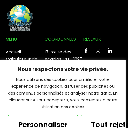
Alternative:
MENU
COORDONNÉES
RÉSEAUX
Accueil
17, route des
Calculateur de
Acacias CH - 1227
volume
Acacias
Nous respectons votre vie privée.
Services
info@kleber-
Nous utilisons des cookies pour améliorer votre
Contact
transport.ch
expérience de navigation, diffuser des publicités ou
À propos
+41 22 557 15 45
des contenus personnalisés et analyser notre trafic. En
cliquant sur « Tout accepter », vous consentez à notre
+41 76 435 52 84
utilisation des cookies.
Mentions légales
Plan du site
Personnaliser
Tout rejet