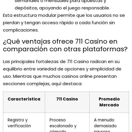
semanales o mensuales para apuestas y
depósitos, apoyando el juego responsable.
Esta estructura modular permite que los usuarios no se
pierdan y tengan acceso rápido a cada función sin
complicaciones.
¿Qué ventajas ofrece 711 Casino en
comparación con otras plataformas?
Las principales fortalezas de 711 Casino radican en su
equilibrio entre variedad de opciones y simplicidad de
uso. Mientras que muchos casinos online presentan
secciones complejas, aquí destaca:
Característica
711 Casino
Promedio
Mercado
Registro y
Proceso
A menudo
verificación
escalonado y
demasiado
cómodo
riguroso