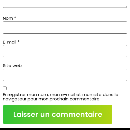
Nom
*
E-mail
*
Site web
Enregistrer mon nom, mon e-mail et mon site dans le
navigateur pour mon prochain commentaire.