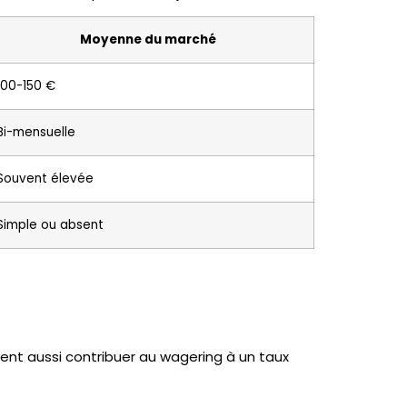
Moyenne du marché
100-150 €
Bi-mensuelle
Souvent élevée
Simple ou absent
ent aussi contribuer au wagering à un taux