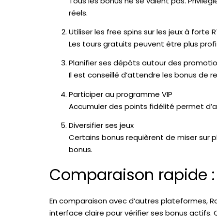
Tous les bonus ne se valent pas. Privilég
réels.
Utiliser les free spins sur les jeux à forte 
Les tours gratuits peuvent être plus prof
Planifier ses dépôts autour des promoti
Il est conseillé d’attendre les bonus de 
Participer au programme VIP
Accumuler des points fidélité permet d’a
Diversifier ses jeux
Certains bonus requièrent de miser sur p
bonus.
Comparaison rapide :
En comparaison avec d’autres plateformes, Ro
interface claire pour vérifier ses bonus actifs.