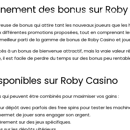
inement des bonus sur Roby
Accueil
Services
À propos
Calculateur 
se de bonus qui attire tant les nouveaux joueurs que les ha
x différentes promotions proposées, tout en comprenant le
 meilleur parti de la gamme de bonus de Roby Casino et jo
 à un bonus de bienvenue attractif, mais la vraie valeur rés
 il est facile de perdre du temps sur des bonus peu rentab
sponibles sur Roby Casino
 qui peuvent être combinés pour maximiser vos gains :
r dépôt avec parfois des free spins pour tester les machin
l permet de jouer sans engager son argent.
lièrement sur des jeux spécifiques.
 sur les dépôts ultérieurs.