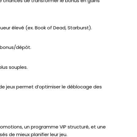
s de chances de transformer le bonus en gains
ueur élevé (ex. Book of Dead, Starburst).
t bonus/dépôt.
lus souples.
x de jeux permet d’optimiser le déblocage des
romotions, un programme VIP structuré, et une
sés de mieux planifier leur jeu.