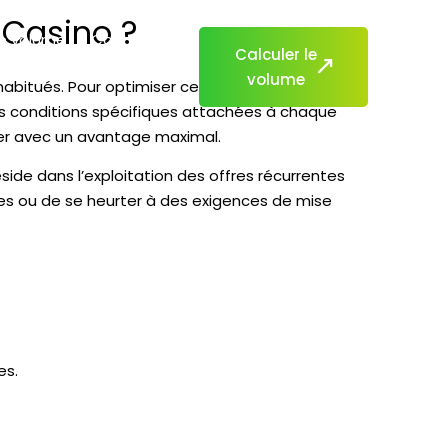
 Casino ?
de volume
Contact
Calculer le
volume
bitués. Pour optimiser ces avantages, il est
s conditions spécifiques attachées à chaque
uer avec un avantage maximal.
ide dans l’exploitation des offres récurrentes
les ou de se heurter à des exigences de mise
es.