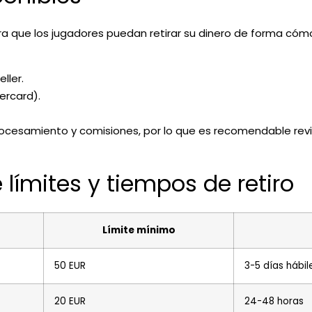
a que los jugadores puedan retirar su dinero de forma cóm
ller.
ercard).
cesamiento y comisiones, por lo que es recomendable revis
límites y tiempos de retiro
Límite mínimo
50 EUR
3-5 días hábil
20 EUR
24-48 horas