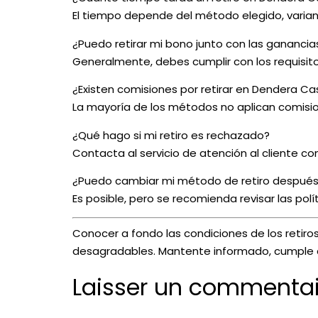
El tiempo depende del método elegido, varia
¿Puedo retirar mi bono junto con las ganancia
Generalmente, debes cumplir con los requisit
¿Existen comisiones por retirar en Dendera Ca
La mayoría de los métodos no aplican comisio
¿Qué hago si mi retiro es rechazado?
Contacta al servicio de atención al cliente c
¿Puedo cambiar mi método de retiro después
Es posible, pero se recomienda revisar las pol
Conocer a fondo las condiciones de los retiro
desagradables. Mantente informado, cumple co
Laisser un commentai