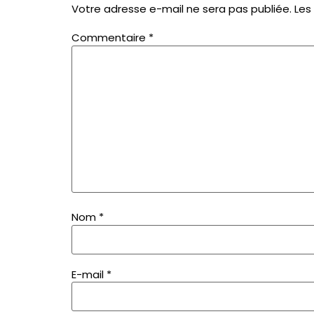
Votre adresse e-mail ne sera pas publiée.
Les
Commentaire
*
Nom
*
E-mail
*